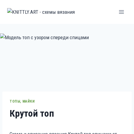
Перейти
к
содержанию
ТОПЫ, МАЙКИ
Крутой топ
Схема и описание вязания Крутой топ спицами от