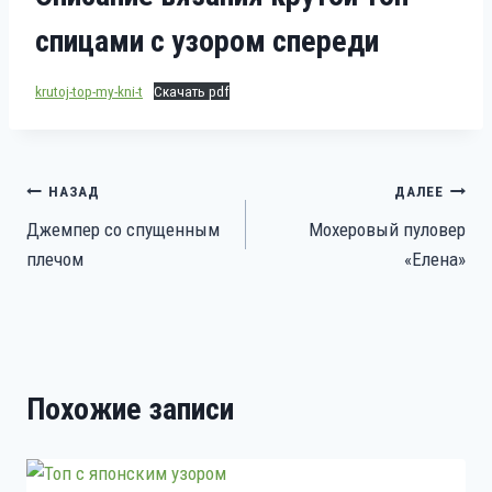
спицами с узором спереди
krutoj-top-my-kni-t
Скачать pdf
Навигация
НАЗАД
ДАЛЕЕ
Джемпер со спущенным
Мохеровый пуловер
по
плечом
«Елена»
записям
Похожие записи