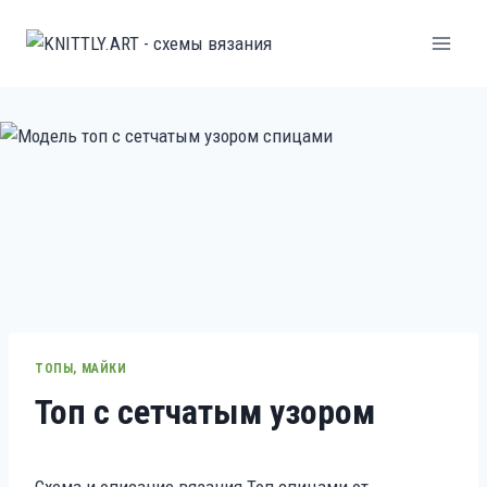
Перейти
к
содержанию
ТОПЫ, МАЙКИ
Топ с сетчатым узором
Схема и описание вязания Топ спицами от