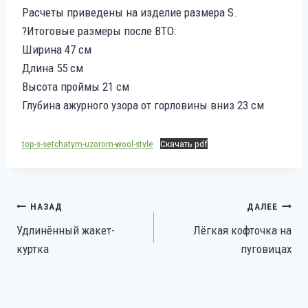
Расчеты приведены на изделие размера S.
?Итоговые размеры после ВТО:
Ширина 47 см
Длина 55 см
Высота проймы 21 см
Глубина ажурного узора от горловины вниз 23 см
top-s-setchatym-uzorom-wool-style
Скачать pdf
Навигация
НАЗАД
ДАЛЕЕ
Удлинённый жакет-
Лёгкая кофточка на
по
куртка
пуговицах
записям