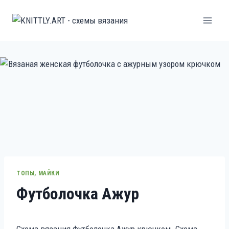
Перейти
к
содержанию
ТОПЫ, МАЙКИ
Футболочка Ажур
Схема вязания Футболочка Ажур крючком. Схема