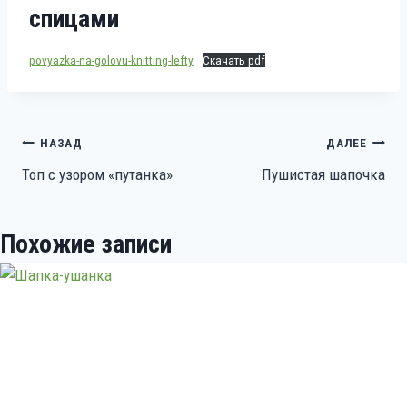
спицами
povyazka-na-golovu-knitting-lefty
Скачать pdf
Навигация
НАЗАД
ДАЛЕЕ
Топ с узором «путанка»
Пушистая шапочка
по
записям
Похожие записи