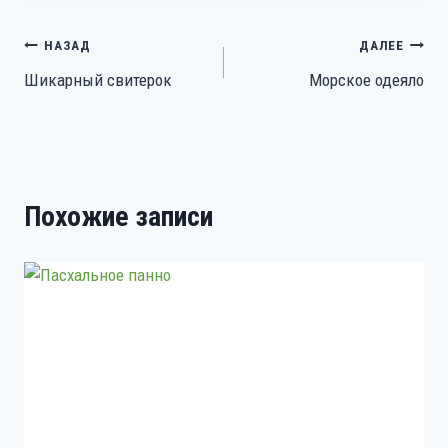
Навигация
НАЗАД
ДАЛЕЕ
Шикарный свитерок
Морское одеяло
по
записям
Похожие записи